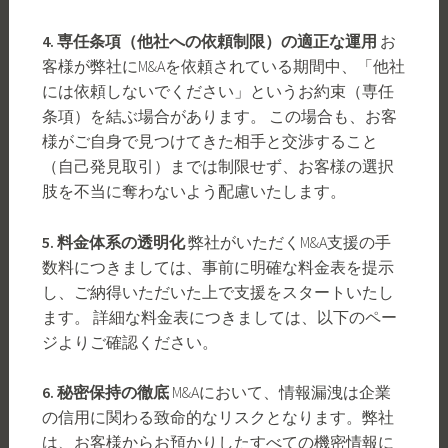
4. 専任条項（他社への依頼制限）の適正な運用
お
客様が弊社にM&Aを依頼されている期間中、「他社
には依頼しないでください」というお約束（専任
条項）を結ぶ場合があります。 この場合も、お客
様がご自身で見つけてきた相手と交渉すること
（自己発見取引）までは制限せず、お客様の選択
肢を不当に奪わないよう配慮いたします。
5. 料金体系の透明化
弊社がいただくM&A支援の手
数料につきましては、事前に明確な料金表を提示
し、ご納得いただいた上で支援をスタートいたし
ます。 詳細な料金表につきましては、以下のペー
ジよりご確認ください。
6. 秘密保持の徹底
M&Aにおいて、情報漏洩は企業
の信用に関わる致命的なリスクとなります。弊社
は、お客様からお預かりしたすべての機密情報に