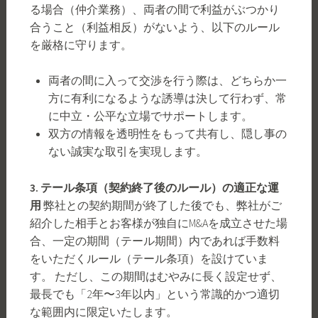
る場合（仲介業務）、両者の間で利益がぶつかり
合うこと（利益相反）がないよう、以下のルール
を厳格に守ります。
両者の間に入って交渉を行う際は、どちらか一
方に有利になるような誘導は決して行わず、常
に中立・公平な立場でサポートします。
双方の情報を透明性をもって共有し、隠し事の
ない誠実な取引を実現します。
3. テール条項（契約終了後のルール）の適正な運
用
弊社との契約期間が終了した後でも、弊社がご
紹介した相手とお客様が独自にM&Aを成立させた場
合、一定の期間（テール期間）内であれば手数料
をいただくルール（テール条項）を設けていま
す。 ただし、この期間はむやみに長く設定せず、
最長でも「2年〜3年以内」という常識的かつ適切
な範囲内に限定いたします。