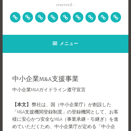
reserved
理
ト
会
業
相
お
ホ
プ
中
念
ピ
社
務
続
問
ー
ラ
小
経
ッ
概
内
手
い
ム
イ
企
営
ク
要
容
続・
合
バ
業
方
ス
遺
わ
シ
M&A
針
言
せ
ー
支
ビ
ポ
援
ジ
リ
事
ョ
シ
業
ン
ー
メニュー
中小企業M&A支援事業
中小企業M&Aガイドライン遵守宣言
【本文】
弊社は、国（中小企業庁）が創設した
「M&A支援機関登録制度」の登録機関として、お客
様に安心かつ安全なM&A（事業承継・引継ぎ）を進
めていただくため、中小企業庁が定める「中小企