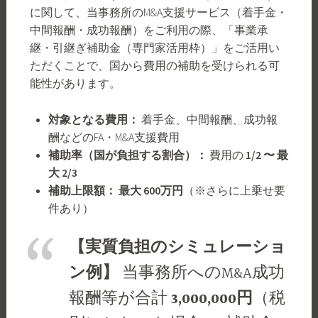
に関して、当事務所のM&A支援サービス（着手金・
中間報酬・成功報酬）をご利用の際、「事業承
継・引継ぎ補助金（専門家活用枠）」をご活用い
ただくことで、国から費用の補助を受けられる可
能性があります。
対象となる費用：
着手金、中間報酬、成功報
酬などのFA・M&A支援費用
補助率（国が負担する割合）：
費用の
1/2 〜 最
大 2/3
補助上限額：
最大 600万円
（※さらに上乗せ要
件あり）
【実質負担のシミュレーショ
ン例】
当事務所へのM&A成功
報酬等が合計
3,000,000円
（税