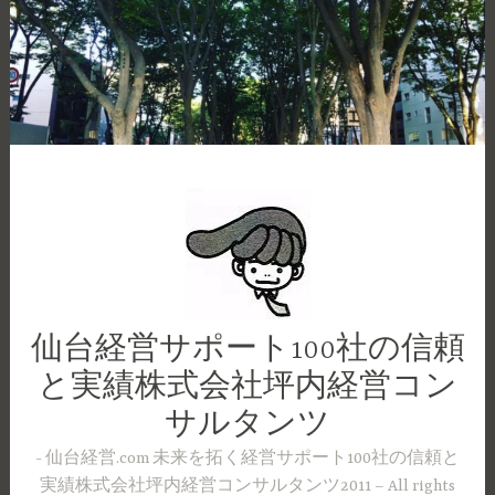
コ
ン
テ
ン
ツ
へ
ス
キ
ッ
プ
仙台経営サポート100社の信頼
と実績株式会社坪内経営コン
サルタンツ
仙台経営.com 未来を拓く経営サポート100社の信頼と
実績株式会社坪内経営コンサルタンツ2011 – All rights